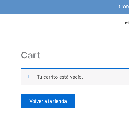
Ir
Com
al
contenido
In
Cart
Tu carrito está vacío.
Volver a la tienda